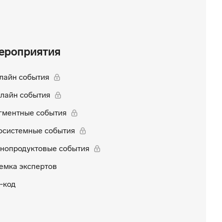
ероприятия
лайн события
лайн события
гментные события
осистемные события
нопродуктовые события
емка экспертов
‑код