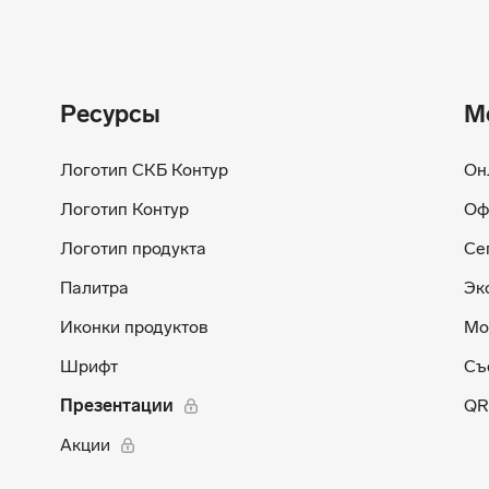
Ресурсы
М
Логотип СКБ Контур
Он
Логотип Контур
Оф
Логотип продукта
Се
Палитра
Эк
Иконки продуктов
Мо
Шрифт
Съ
Презентации
QR
Акции